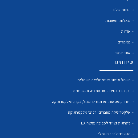
הצוות שלנו
שאלות ותשובות
אודות
לכל מוצרי היצרן
לכל מוצרי היצרן
מאמרים
אזור אישי
שירותינו
חשמל מיתוג ואינסטלציה חשמלית
בקרה רובוטיקה ואוטומציה תעשייתית
זיווד קופסאות וארונות לחשמל, בקרה ואלקטרוניקה
לכל מוצרי היצרן
לכל מוצרי היצרן
אלקטרוניקה מחברים ורכיבי אלקטרוניקה
פתרונות וציוד לסביבה נפיצה EX
מטענים לרכב חשמלי