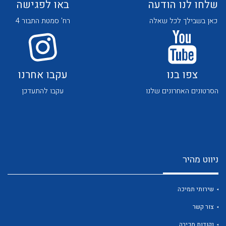
שלחו לנו הודעה
באו לפגישה
כאן בשבילך לכל שאלה
רח' סמטת התבור 4
צפו בנו
עקבו אחרנו
לכל מוצרי היצרן
לכל מוצרי היצרן
הסרטונים האחרונים שלנו
עקבו להתעדכן
ניווט מהיר
לכל מוצרי היצרן
לכל מוצרי היצרן
שירותי תמיכה
צור קשר
נקודות מכירה