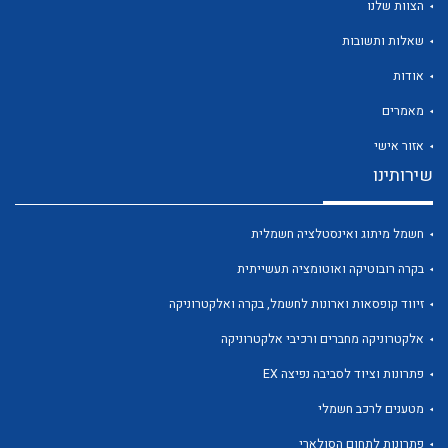
הצוות שלנו
שאלות ותשובות
אודות
מאמרים
לכל מוצרי היצרן
לכל מוצרי היצרן
אזור אישי
שירותינו
חשמל מיתוג ואינסטלציה חשמלית
בקרה רובוטיקה ואוטומציה תעשייתית
זיווד קופסאות וארונות לחשמל, בקרה ואלקטרוניקה
אלקטרוניקה מחברים ורכיבי אלקטרוניקה
לכל מוצרי היצרן
לכל מוצרי היצרן
פתרונות וציוד לסביבה נפיצה EX
מטענים לרכב חשמלי
פתרונות לתחום הסולארי