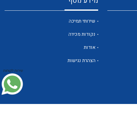
מידע נוסף
שנטים
שירותי תמיכה
נקודות מכירה
ממסרי זליגה
אודות
הצהרת נגישות
שירות לקוחות
צגי מתח ,זרם,תדירות ,וכו
אביזרים ל T7