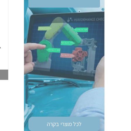
ממסר בטיחות OM
טיימר רב מיתחי גודל
G9SE-401 DC24
מאמ"ת OM H3DS-
A
ML 8MOD
003748212
003747028
צפייה במוצר
צפייה במוצר
לכל מוצרי
בקרה