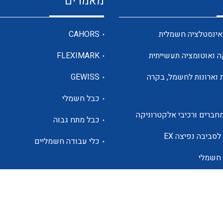
מאמרים
מדי מתח
אינסטלציה חשמלית
CAHORS
ה ואוטומציה תעשייתית
FLEXIMARK
רבי מודדים ומונים
 וארונות לחשמל, בקרה
GEWISS
כבל חשמלי
מתמרי זרם מתח תדר הספק
חברים ורכיבי אלקטרוניקה
כבל מתח גבוה
ותקשורת
לסביבה נפיצה EX
כלי עבודה חשמליים
 חשמלי
מחברים תעשייתיים – HDC
ם הסולארי