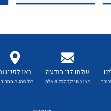
כבלי תקשורת ובקרה
כבלים גמישים
כבלים מיוחדים המיועדים
להתקנות במערכות הסולריות
נו
שלחו לנו הודעה
באו לפגישה
ציוד קוטר 22
בורך
כאן בשבילך לכל שאלה
רח' סמטת התבור 4
ציוד מודולרי