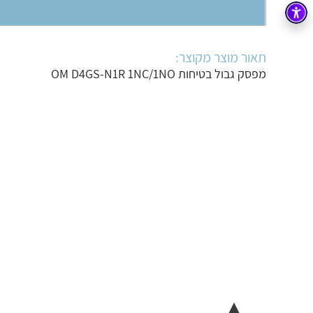
בקרה
רובוטיקה ואוטומציה תעשייתית
זיווד
קופסאות וארונות לחשמל, בקרה ואלקטרוניקה
תאור מוצר מקוצר:
מפסק גבול בטיחות OM D4GS-N1R 1NC/1NO
אלקטרוניקה
מחברים ורכיבי אלקטרוניקה
פתרונות וציוד לסביבה נפיצה EX
מטענים לרכב חשמלי
פתרונות לתחום הסולארי