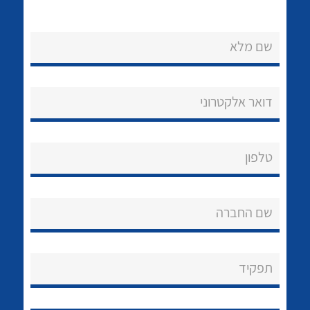
שם מלא
דואר אלקטרוני
נקודות מכירה
הצוות שלנו
טלפון
לכל מוצרי היצרן
לכל מוצרי היצרן
שאלות ותשובות
שם החברה
שירותי תמיכה
אודות
תפקיד
About Ateka Ltd.