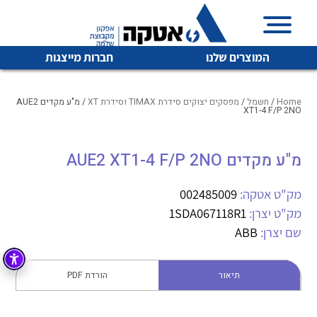
המוצרים שלנו
חברות מייצגות
Home
/
חשמל
/
מפסקים יצוקים סידרת TIMAX וסידרת XT
/ מ"ע מקדים AUE2
XT1-4 F/P 2NO
איכות | שרות | זמינות
מ"ע מקדים AUE2 XT1-4 F/P 2NO
לכל מוצרי היצרן
לכל מוצרי היצרן
אטקה בע”מ היא החברה הגדולה והמובילה בישראל בשיווק
מק"ט אטקה:
002485009
והפצה של מוצרי
מיתוג, בקרה , ואינסטלציה חשמלית ופעילה ב7 תחומים:
מק"ט יצרן:
1SDA067118R1
שם יצרן:
ABB
חשמל
מיתוג ואינסטלציה חשמלית
בקרה
רובוטיקה ואוטומציה תעשייתית
תיאור
הורדת PDF
לכל מוצרי היצרן
לכל מוצרי היצרן
זיווד
קופסאות וארונות לחשמל, בקרה ואלקטרוניקה