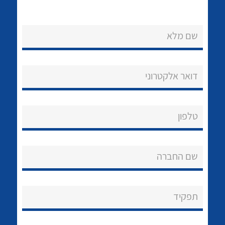
שם מלא
דואר אלקטרוני
נקודות מכירה
הצוות שלנו
לכל מוצרי היצרן
לכל מוצרי היצרן
טלפון
שאלות ותשובות
שם החברה
שירותי תמיכה
אודות
תפקיד
About Ateka Ltd.