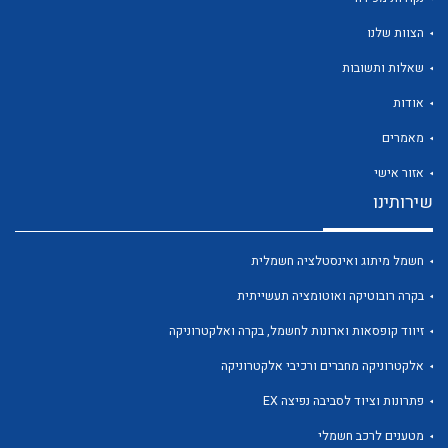
הצוות שלנו
שאלות ותשובות
אודות
לכל מוצרי היצרן
לכל מוצרי היצרן
מאמרים
אזור אישי
שירותינו
חשמל מיתוג ואינסטלציה חשמלית
בקרה רובוטיקה ואוטומציה תעשייתית
זיווד קופסאות וארונות לחשמל, בקרה ואלקטרוניקה
לכל מוצרי היצרן
לכל מוצרי היצרן
אלקטרוניקה מחברים ורכיבי אלקטרוניקה
פתרונות וציוד לסביבה נפיצה EX
מטענים לרכב חשמלי