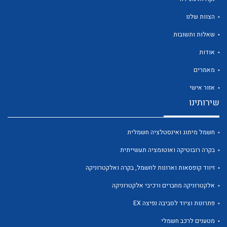
הצוות שלנו
שאלות ותשובות
אודות
לכל מוצרי היצרן
לכל מוצרי היצרן
מאמרים
אזור אישי
שירותינו
חשמל מיתוג ואינסטלציה חשמלית
בקרה רובוטיקה ואוטומציה תעשייתית
זיווד קופסאות וארונות לחשמל, בקרה ואלקטרוניקה
לכל מוצרי היצרן
לכל מוצרי היצרן
אלקטרוניקה מחברים ורכיבי אלקטרוניקה
פתרונות וציוד לסביבה נפיצה EX
מטענים לרכב חשמלי