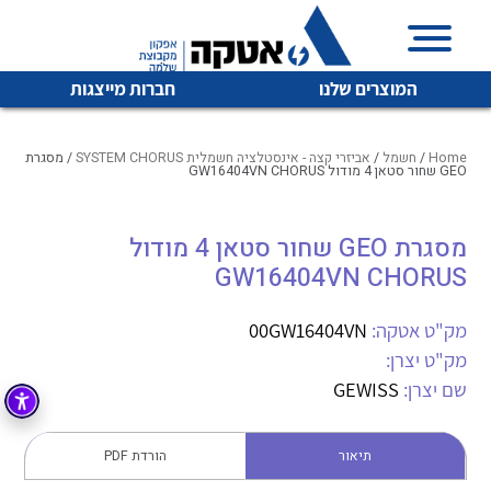
המוצרים שלנו
חברות מייצגות
Home
/
חשמל
/
אביזרי קצה - אינסטלציה חשמלית SYSTEM CHORUS
/ מסגרת
GEO שחור סטאן 4 מודול GW16404VN CHORUS
איכות | שרות | זמינות
מסגרת GEO שחור סטאן 4 מודול
לכל מוצרי היצרן
לכל מוצרי היצרן
GW16404VN CHORUS
אטקה בע”מ היא החברה הגדולה והמובילה בישראל בשיווק
והפצה של מוצרי
מיתוג, בקרה , ואינסטלציה חשמלית ופעילה ב7 תחומים:
מק"ט אטקה:
00GW16404VN
מק"ט יצרן:
חשמל
מיתוג ואינסטלציה חשמלית
שם יצרן:
GEWISS
בקרה
רובוטיקה ואוטומציה תעשייתית
לכל מוצרי היצרן
לכל מוצרי היצרן
זיווד
תיאור
הורדת PDF
קופסאות וארונות לחשמל, בקרה ואלקטרוניקה