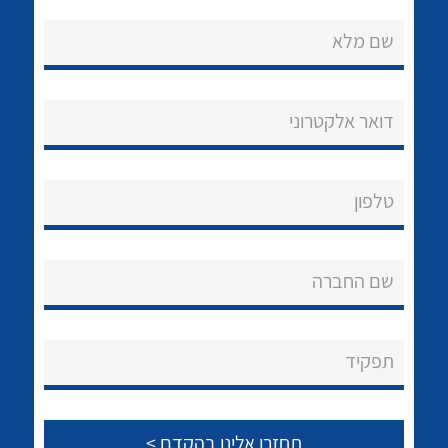
שם מלא
דואר אלקטרוני
נקודות מכירה
טלפון
הצוות שלנו
לכל מוצרי היצרן
לכל מוצרי היצרן
שאלות ותשובות
שם החברה
שירותי תמיכה
אודות
תפקיד
About Ateka Ltd.
צור קשר