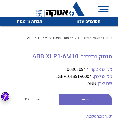
המוצרים שלנו
חברות מייצגות
Home
/
חשמל
/
ציוד מודולרי
/ מנתק נתיכים ABB XLP1-6M10
מנתק נתיכים ABB XLP1-6M10
איכות | שרות | זמינות
לכל מוצרי היצרן
לכל מוצרי היצרן
אטקה בע”מ היא החברה הגדולה והמובילה בישראל בשיווק
מק"ט אטקה:
003020947
והפצה של מוצרי
מק"ט יצרן:
1SEP101891R0004
מיתוג, בקרה , ואינסטלציה חשמלית ופעילה ב7 תחומים:
שם יצרן:
ABB
חשמל
מיתוג ואינסטלציה חשמלית
בקרה
תיאור
הורדת PDF
רובוטיקה ואוטומציה תעשייתית
לכל מוצרי היצרן
לכל מוצרי היצרן
זיווד
קופסאות וארונות לחשמל, בקרה ואלקטרוניקה
תאור מוצר מקוצר: