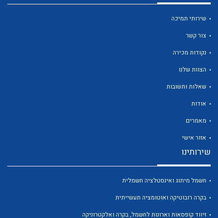
שירותי תמיכה
צור קשר
נקודות מכירה
לכל מוצרי היצרן
לכל מוצרי היצרן
הצוות שלנו
שאלות ותשובות
אודות
מאמרים
אזור אישי
שירותינו
לכל מוצרי היצרן
לכל מוצרי היצרן
חשמל מיתוג ואינסטלציה חשמלית
בקרה רובוטיקה ואוטומציה תעשייתית
זיווד קופסאות וארונות לחשמל, בקרה ואלקטרוניקה