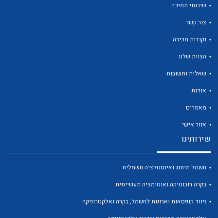
שירותי תמיכה
צור קשר
נקודות מכירה
הצוות שלנו
לכל מוצרי היצרן
לכל מוצרי היצרן
שאלות ותשובות
אודות
מאמרים
אזור אישי
שירותינו
חשמל מיתוג ואינסטלציה חשמלית
לכל מוצרי היצרן
לכל מוצרי היצרן
בקרה רובוטיקה ואוטומציה תעשייתית
זיווד קופסאות וארונות לחשמל, בקרה ואלקטרוניקה