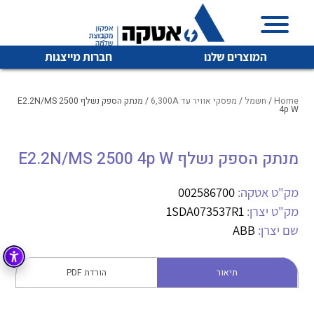
המוצרים שלנו
חברות מייצגות
Home
/
חשמל
/
מפסקי אוויר עד 6,300A
/ מנתק הספק נשלף E2.2N/MS 2500
4p W
איכות | שרות | זמינות
מנתק הספק נשלף E2.2N/MS 2500 4p W
לכל מוצרי היצרן
לכל מוצרי היצרן
אטקה בע”מ היא החברה הגדולה והמובילה בישראל בשיווק
מק"ט אטקה:
002586700
והפצה של מוצרי
מיתוג, בקרה , ואינסטלציה חשמלית ופעילה ב7 תחומים:
מק"ט יצרן:
1SDA073537R1
שם יצרן:
ABB
חשמל
מיתוג ואינסטלציה חשמלית
בקרה
רובוטיקה ואוטומציה תעשייתית
תיאור
הורדת PDF
לכל מוצרי היצרן
לכל מוצרי היצרן
זיווד
קופסאות וארונות לחשמל, בקרה ואלקטרוניקה