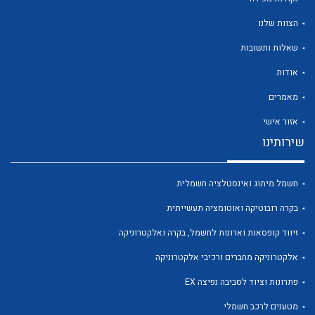
הצוות שלנו
שאלות ותשובות
אודות
לכל מוצרי היצרן
לכל מוצרי היצרן
מאמרים
אזור אישי
שירותינו
חשמל מיתוג ואינסטלציה חשמלית
בקרה רובוטיקה ואוטומציה תעשייתית
זיווד קופסאות וארונות לחשמל, בקרה ואלקטרוניקה
לכל מוצרי היצרן
לכל מוצרי היצרן
אלקטרוניקה מחברים ורכיבי אלקטרוניקה
פתרונות וציוד לסביבה נפיצה EX
מטענים לרכב חשמלי