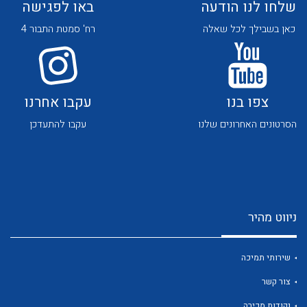
שלחו לנו הודעה
באו לפגישה
כאן בשבילך לכל שאלה
רח' סמטת התבור 4
צפו בנו
עקבו אחרנו
לכל מוצרי היצרן
לכל מוצרי היצרן
הסרטונים האחרונים שלנו
עקבו להתעדכן
ניווט מהיר
לכל מוצרי היצרן
לכל מוצרי היצרן
שירותי תמיכה
צור קשר
נקודות מכירה