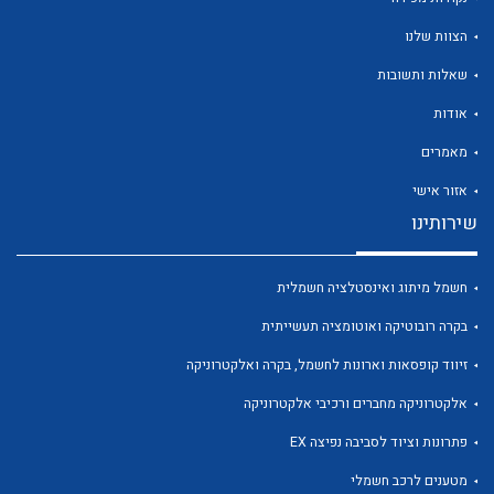
הצוות שלנו
שאלות ותשובות
אודות
לכל מוצרי היצרן
לכל מוצרי היצרן
מאמרים
אזור אישי
שירותינו
חשמל מיתוג ואינסטלציה חשמלית
בקרה רובוטיקה ואוטומציה תעשייתית
זיווד קופסאות וארונות לחשמל, בקרה ואלקטרוניקה
לכל מוצרי היצרן
לכל מוצרי היצרן
אלקטרוניקה מחברים ורכיבי אלקטרוניקה
פתרונות וציוד לסביבה נפיצה EX
מטענים לרכב חשמלי