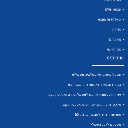
הצוות שלנו
שאלות ותשובות
אודות
לכל מוצרי היצרן
לכל מוצרי היצרן
מאמרים
אזור אישי
שירותינו
חשמל מיתוג ואינסטלציה חשמלית
בקרה רובוטיקה ואוטומציה תעשייתית
זיווד קופסאות וארונות לחשמל, בקרה ואלקטרוניקה
לכל מוצרי היצרן
לכל מוצרי היצרן
אלקטרוניקה מחברים ורכיבי אלקטרוניקה
פתרונות וציוד לסביבה נפיצה EX
מטענים לרכב חשמלי