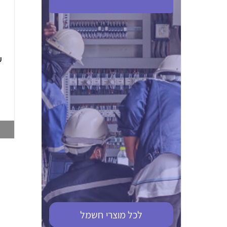
ABB S201M-C 16
ABB MS116-4,0
(2.5-4) הגנת מנוע
10KA מא"ז חד
טרמו מגנטי
קוטבי
002321366
002810095
צפייה במוצר
צפייה במוצר
לכל מוצרי
חשמל