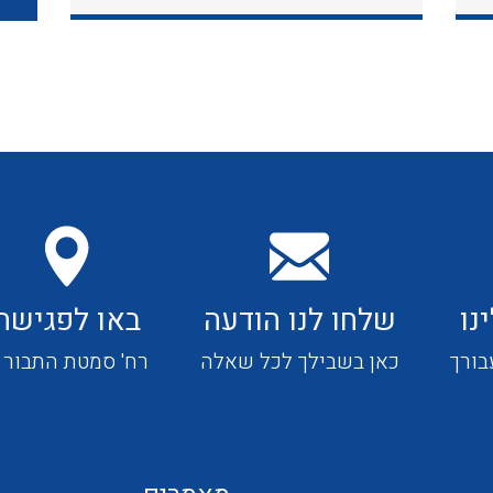
כבלי תקשורת ובקרה
כבלים גמישים
כבלים מיוחדים המיועדים
להתקנות במערכות הסולריות
נו
שלחו לנו הודעה
באו לפגישה
ציוד קוטר 22
בורך
כאן בשבילך לכל שאלה
רח' סמטת התבור 4
ציוד מודולרי