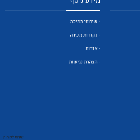
מידע נוסף
שנטים
שירותי תמיכה
נקודות מכירה
ממסרי זליגה
אודות
הצהרת נגישות
צגי מתח ,זרם,תדירות ,וכו
אביזרים ל T7
שירות לקוחות