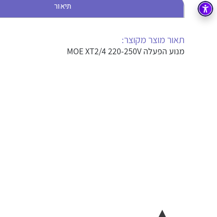
תיאור
בקרה
רובוטיקה ואוטומציה תעשייתית
זיווד
קופסאות וארונות לחשמל, בקרה ואלקטרוניקה
תאור מוצר מקוצר:
מנוע הפעלה MOE XT2/4 220-250V
אלקטרוניקה
מחברים ורכיבי אלקטרוניקה
פתרונות וציוד לסביבה נפיצה EX
מטענים לרכב חשמלי
פתרונות לתחום הסולארי