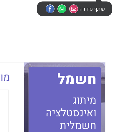
שתף סידרה
חשמל
מוב
מיתוג
ואינסטלציה
חשמלית