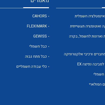
מאמרים
מדי מתח
אינסטלציה חשמלית
CAHORS
ה ואוטומציה תעשייתית
FLEXIMARK
רבי מודדים ומונים
 וארונות לחשמל, בקרה
GEWISS
כבל חשמלי
מתמרי זרם מתח תדר הספק
חברים ורכיבי אלקטרוניקה
כבל מתח גבוה
ותקשורת
לסביבה נפיצה EX
כלי עבודה חשמליים
 חשמלי
מחברים תעשייתיים – HDC
ם הסולארי