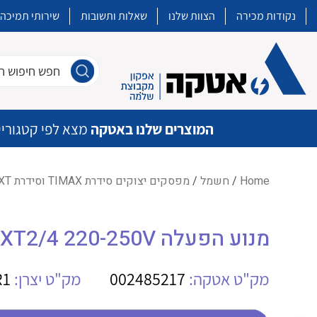
נקודות מכירה
הצוות שלנו
שאלות ותשובות
שירותי תמיכה
חפש חיפוש חו
המוצרים שלנו באטקה
מצא לפי קטגוריי
Home
/
חשמל
/
מפסקים יצוקים סידרת TIMAX וסידרת XT
איכות | שרות | זמינות
מנוע הפעלה MOE XT2/4 220-250V
אטקה בע”מ היא החברה הגדולה והמובילה בישראל בשיווק והפצה של מוצרי
מיתוג, בקרה , ואינסטלציה חשמלית ופעילה ב7 תחומים:
מק"ט אטקה:
002485217
מק"ט יצרן:
R1
חשמל
מיתוג ואינסטלציה חשמלית