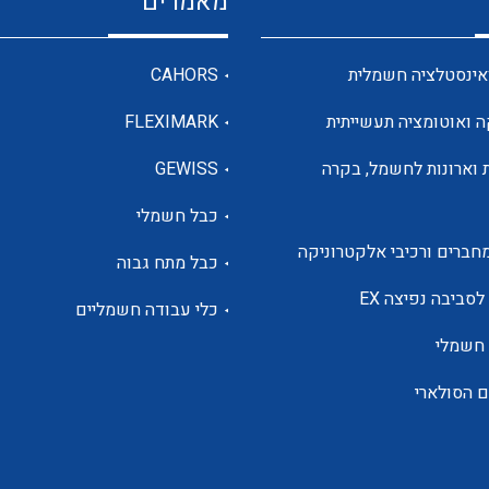
מאמרים
מדי מתח
אינסטלציה חשמלית
CAHORS
ה ואוטומציה תעשייתית
FLEXIMARK
רבי מודדים ומונים
 וארונות לחשמל, בקרה
GEWISS
כבל חשמלי
מתמרי זרם מתח תדר הספק
חברים ורכיבי אלקטרוניקה
כבל מתח גבוה
ותקשורת
לסביבה נפיצה EX
כלי עבודה חשמליים
 חשמלי
מחברים תעשייתיים – HDC
ם הסולארי