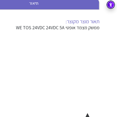
תיאור
בקרה
רובוטיקה ואוטומציה תעשייתית
זיווד
קופסאות וארונות לחשמל, בקרה ואלקטרוניקה
תאור מוצר מקוצר:
ממשק מצמד אופטי WE TOS 24VDC 24VDC 5A
אלקטרוניקה
מחברים ורכיבי אלקטרוניקה
פתרונות וציוד לסביבה נפיצה EX
מטענים לרכב חשמלי
פתרונות לתחום הסולארי