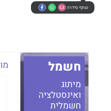
שתף סידרה
חשמל
מוב
מיתוג
ואינסטלציה
חשמלית