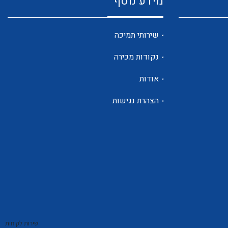
מידע נוסף
שנטים
שירותי תמיכה
נקודות מכירה
ממסרי זליגה
אודות
הצהרת נגישות
צגי מתח ,זרם,תדירות ,וכו
אביזרים ל T7
שירות לקוחות