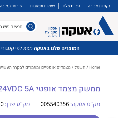
נקודות מכירה
הצוות שלנו
שאלות ותשובות
שירותי תמיכה
חפש חיפוש חו
המוצרים שלנו באטקה
מצא לפי קטגוריי
Home
/
חשמל
/
מצמדים אופטיים ומתמרים לבקרה תעשיית
איכות | שרות | זמינות
ממשק מצמד אופטי WE TOS 24VDC 24VDC 5A
אטקה בע”מ היא החברה הגדולה והמובילה בישראל בשיווק והפצה של מוצרי
מיתוג, בקרה , ואינסטלציה חשמלית ופעילה ב7 תחומים:
מק"ט אטקה:
005540356
מק"ט יצרן:
00
חשמל
מיתוג ואינסטלציה חשמלית