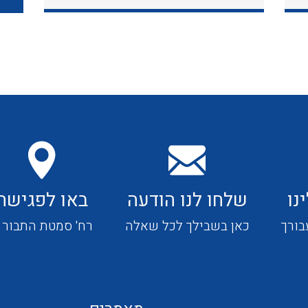
כבלי תקשורת ובקרה
כבלים גמישים
כבלים מיוחדים המיועדים
להתקנות במערכות הסולריות
נו
שלחו לנו הודעה
באו לפגישה
ציוד קוטר 22
בורך
כאן בשבילך לכל שאלה
רח' סמטת התבור 4
ציוד מודולרי