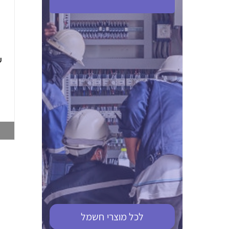
ABB S201M-C 16
ABB MS116-4,0
(2.5-4) הגנת מנוע
10KA מא"ז חד
טרמו מגנטי
קוטבי
002321366
002810095
צפייה במוצר
צפייה במוצר
לכל מוצרי
חשמל