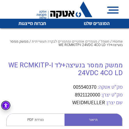
המוצרים שלנו
חברות מייצגות
Home
/
חשמל
/
מצמדים אופטיים ומתמרים לבקרה תעשייתית
/ ממשק ממסר
בנעיצה+לד WE RCMKITP-I 24VDC 4CO LD
איכות | שרות | זמינות
ממשק ממסר בנעיצה+לד WE RCMKITP-I
לכל מוצרי היצרן
לכל מוצרי היצרן
24VDC 4CO LD
אטקה בע”מ היא החברה הגדולה והמובילה בישראל בשיווק
והפצה של מוצרי
מיתוג, בקרה , ואינסטלציה חשמלית ופעילה ב7 תחומים:
מק"ט אטקה:
005540370
מק"ט יצרן:
8921120000
חשמל
מיתוג ואינסטלציה חשמלית
שם יצרן:
WEIDMUELLER
בקרה
רובוטיקה ואוטומציה תעשייתית
לכל מוצרי היצרן
לכל מוצרי היצרן
זיווד
תיאור
הורדת PDF
קופסאות וארונות לחשמל, בקרה ואלקטרוניקה