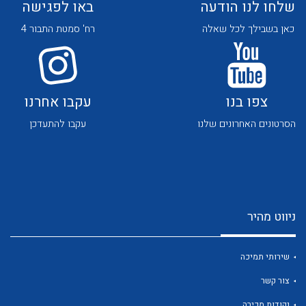
שלחו לנו הודעה
באו לפגישה
כאן בשבילך לכל שאלה
רח' סמטת התבור 4
צפו בנו
עקבו אחרנו
לכל מוצרי היצרן
לכל מוצרי היצרן
הסרטונים האחרונים שלנו
עקבו להתעדכן
ניווט מהיר
לכל מוצרי היצרן
לכל מוצרי היצרן
שירותי תמיכה
צור קשר
נקודות מכירה