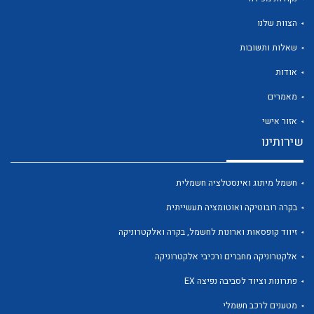
הצוות שלנו
שאלות ותשובות
אודות
לכל מוצרי היצרן
לכל מוצרי היצרן
מאמרים
אזור אישי
שירותינו
חשמל מיתוג ואינסטלציה חשמלית
בקרה רובוטיקה ואוטומציה תעשייתית
זיווד קופסאות וארונות לחשמל, בקרה ואלקטרוניקה
לכל מוצרי היצרן
לכל מוצרי היצרן
אלקטרוניקה מחברים ורכיבי אלקטרוניקה
פתרונות וציוד לסביבה נפיצה EX
מטענים לרכב חשמלי