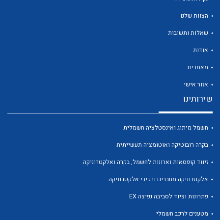
הצוות שלנו
שאלות ותשובות
אודות
לכל מוצרי היצרן
לכל מוצרי היצרן
מאמרים
אזור אישי
שירותינו
חשמל מיתוג ואינסטלציה חשמלית
בקרה רובוטיקה ואוטומציה תעשייתית
זיווד קופסאות וארונות לחשמל, בקרה ואלקטרוניקה
לכל מוצרי היצרן
לכל מוצרי היצרן
אלקטרוניקה מחברים ורכיבי אלקטרוניקה
פתרונות וציוד לסביבה נפיצה EX
מטענים לרכב חשמלי