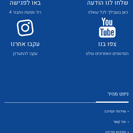
שלחו לנו הודעה
באו לפגישה
כאן בשבילך לכל שאלה
רח' סמטת התבור 4
צפו בנו
עקבו אחרנו
לכל מוצרי היצרן
לכל מוצרי היצרן
הסרטונים האחרונים שלנו
עקבו להתעדכן
ניווט מהיר
לכל מוצרי היצרן
לכל מוצרי היצרן
שירותי תמיכה
צור קשר
נקודות מכירה