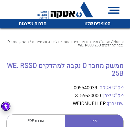
המוצרים שלנו
חברות מייצגות
Home
/
חשמל
/
מצמדים אופטיים ומתמרים לבקרה תעשייתית
/ ממשק מחבר D
נקבה למהדקים WE. RSSD 25B
איכות | שרות | זמינות
ממשק מחבר D נקבה למהדקים WE. RSSD
לכל מוצרי היצרן
לכל מוצרי היצרן
25B
אטקה בע”מ היא החברה הגדולה והמובילה בישראל בשיווק
והפצה של מוצרי
מיתוג, בקרה , ואינסטלציה חשמלית ופעילה ב7 תחומים:
מק"ט אטקה:
005540039
מק"ט יצרן:
8155620000
חשמל
מיתוג ואינסטלציה חשמלית
שם יצרן:
WEIDMUELLER
בקרה
רובוטיקה ואוטומציה תעשייתית
לכל מוצרי היצרן
לכל מוצרי היצרן
זיווד
תיאור
הורדת PDF
קופסאות וארונות לחשמל, בקרה ואלקטרוניקה