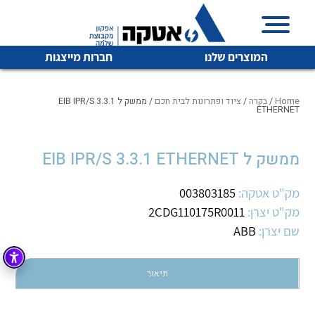
המוצרים שלנו
חברות מייצגות
Home
/
בקרה
/
ציוד ופתרונות לבית חכם
/ ממשק ל EIB IPR/S 3.3.1
ETHERNET
איכות | שרות | זמינות
ממשק ל EIB IPR/S 3.3.1 ETHERNET
לכל מוצרי היצרן
לכל מוצרי היצרן
אטקה בע”מ היא החברה הגדולה והמובילה בישראל בשיווק
מק"ט אטקה:
003803185
והפצה של מוצרי
מיתוג, בקרה , ואינסטלציה חשמלית ופעילה ב7 תחומים:
מק"ט יצרן:
2CDG110175R0011
שם יצרן:
ABB
חשמל
מיתוג ואינסטלציה חשמלית
בקרה
רובוטיקה ואוטומציה תעשייתית
תיאור
לכל מוצרי היצרן
לכל מוצרי היצרן
זיווד
קופסאות וארונות לחשמל, בקרה ואלקטרוניקה