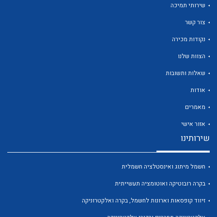
שירותי תמיכה
צור קשר
נקודות מכירה
הצוות שלנו
לכל מוצרי היצרן
לכל מוצרי היצרן
שאלות ותשובות
אודות
מאמרים
אזור אישי
שירותינו
חשמל מיתוג ואינסטלציה חשמלית
לכל מוצרי היצרן
לכל מוצרי היצרן
בקרה רובוטיקה ואוטומציה תעשייתית
זיווד קופסאות וארונות לחשמל, בקרה ואלקטרוניקה