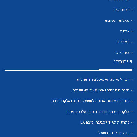
הצוות שלנו
שאלות ותשובות
אודות
לכל מוצרי היצרן
לכל מוצרי היצרן
מאמרים
אזור אישי
שירותינו
חשמל מיתוג ואינסטלציה חשמלית
בקרה רובוטיקה ואוטומציה תעשייתית
זיווד קופסאות וארונות לחשמל, בקרה ואלקטרוניקה
לכל מוצרי היצרן
לכל מוצרי היצרן
אלקטרוניקה מחברים ורכיבי אלקטרוניקה
פתרונות וציוד לסביבה נפיצה EX
מטענים לרכב חשמלי