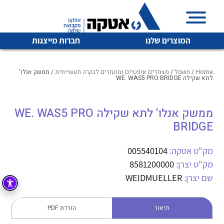
המוצרים שלנו
חברות מייצגות
Home
/
חשמל
/
מצמדים אופטיים ומתמרים לבקרה תעשייתית
/ ממשק אנלו'
לתא שקילה WE. WAS5 PRO BRIDGE
איכות | שרות | זמינות
ממשק אנלו' לתא שקילה WE. WAS5 PRO
לכל מוצרי היצרן
לכל מוצרי היצרן
BRIDGE
אטקה בע”מ היא החברה הגדולה והמובילה בישראל בשיווק
והפצה של מוצרי
מיתוג, בקרה , ואינסטלציה חשמלית ופעילה ב7 תחומים:
מק"ט אטקה:
005540104
מק"ט יצרן:
8581200000
חשמל
מיתוג ואינסטלציה חשמלית
שם יצרן:
WEIDMUELLER
בקרה
רובוטיקה ואוטומציה תעשייתית
לכל מוצרי היצרן
לכל מוצרי היצרן
זיווד
תיאור
הורדת PDF
קופסאות וארונות לחשמל, בקרה ואלקטרוניקה