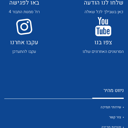
שלחו לנו הודעה
באו לפגישה
כאן בשבילך לכל שאלה
רח' סמטת התבור 4
צפו בנו
עקבו אחרנו
לכל מוצרי היצרן
לכל מוצרי היצרן
הסרטונים האחרונים שלנו
עקבו להתעדכן
ניווט מהיר
לכל מוצרי היצרן
לכל מוצרי היצרן
שירותי תמיכה
צור קשר
נקודות מכירה