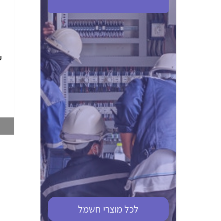
ABB S201M-C 16
ABB MS116-4,0
(2.5-4) הגנת מנוע
10KA מא"ז חד
טרמו מגנטי
קוטבי
002321366
002810095
צפייה במוצר
צפייה במוצר
לכל מוצרי
חשמל