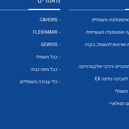
מאמרים
מדי מתח
אינסטלציה חשמלית
CAHORS
ה ואוטומציה תעשייתית
FLEXIMARK
רבי מודדים ומונים
 וארונות לחשמל, בקרה
GEWISS
כבל חשמלי
מתמרי זרם מתח תדר הספק
חברים ורכיבי אלקטרוניקה
כבל מתח גבוה
ותקשורת
לסביבה נפיצה EX
כלי עבודה חשמליים
 חשמלי
מחברים תעשייתיים – HDC
ם הסולארי