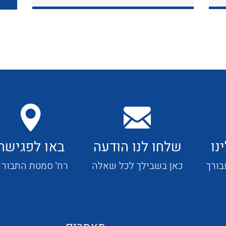
כבלי תקשורת ובקרה
כבלים גמישים
כבלים מיוחדים המיועדים
להתקנות במערכות הסולריות
נו
שלחו לנו הודעה
באו לפגישה
ציוד קוטר 22
בורך
כאן בשבילך לכל שאלה
רח' סמטת התבור 4
ציוד מודולרי