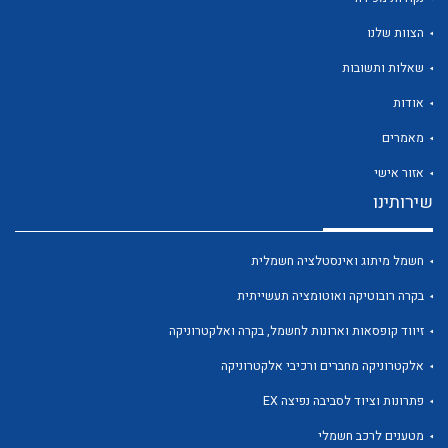
הצוות שלנו
שאלות ותשובות
אודות
לכל מוצרי היצרן
לכל מוצרי היצרן
מאמרים
אזור אישי
שירותינו
חשמל מיתוג ואינסטלציה חשמלית
בקרה רובוטיקה ואוטומציה תעשייתית
זיווד קופסאות וארונות לחשמל, בקרה ואלקטרוניקה
לכל מוצרי היצרן
לכל מוצרי היצרן
אלקטרוניקה מחברים ורכיבי אלקטרוניקה
פתרונות וציוד לסביבה נפיצה EX
מטענים לרכב חשמלי