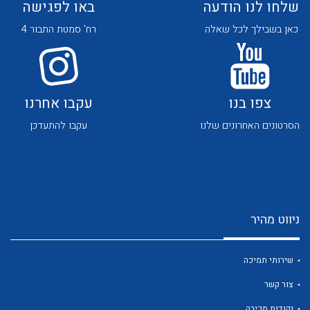
שלחו לנו הודעה
באו לפגישה
כאן בשבילך לכל שאלה
רח' סמטת התבור 4
צפו בנו
עקבו אחרנו
לכל מוצרי היצרן
לכל מוצרי היצרן
הסרטונים האחרונים שלנו
עקבו להתעדכן
ניווט מהיר
לכל מוצרי היצרן
לכל מוצרי היצרן
שירותי תמיכה
צור קשר
נקודות מכירה