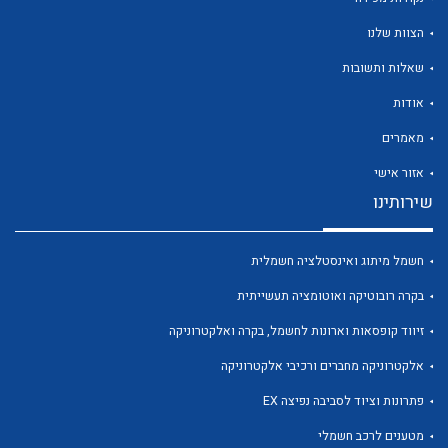
הצוות שלנו
שאלות ותשובות
אודות
לכל מוצרי היצרן
לכל מוצרי היצרן
מאמרים
אזור אישי
שירותינו
חשמל מיתוג ואינסטלציה חשמלית
בקרה רובוטיקה ואוטומציה תעשייתית
זיווד קופסאות וארונות לחשמל, בקרה ואלקטרוניקה
לכל מוצרי היצרן
לכל מוצרי היצרן
אלקטרוניקה מחברים ורכיבי אלקטרוניקה
פתרונות וציוד לסביבה נפיצה EX
מטענים לרכב חשמלי