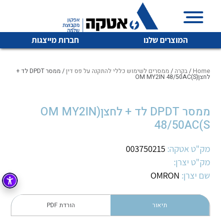
המוצרים שלנו
חברות מייצגות
Home
/
בקרה
/
ממסרים לשימוש כללי להתקנה על פס דין
/ ממסר DPDT לד +
לחצן(OM MY2IN 48/50AC(S
איכות | שרות | זמינות
ממסר DPDT לד + לחצן(OM MY2IN
לכל מוצרי היצרן
לכל מוצרי היצרן
48/50AC(S
אטקה בע”מ היא החברה הגדולה והמובילה בישראל בשיווק
והפצה של מוצרי
מיתוג, בקרה , ואינסטלציה חשמלית ופעילה ב7 תחומים:
מק"ט אטקה:
003750215
מק"ט יצרן:
חשמל
מיתוג ואינסטלציה חשמלית
שם יצרן:
OMRON
בקרה
רובוטיקה ואוטומציה תעשייתית
לכל מוצרי היצרן
לכל מוצרי היצרן
זיווד
תיאור
הורדת PDF
קופסאות וארונות לחשמל, בקרה ואלקטרוניקה