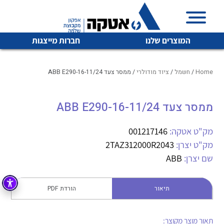
המוצרים שלנו
חברות מייצגות
Home
/
חשמל
/
ציוד מודולרי
/ ממסר צעד ABB E290-16-11/24
ממסר צעד ABB E290-16-11/24
איכות | שרות | זמינות
לכל מוצרי היצרן
לכל מוצרי היצרן
אטקה בע”מ היא החברה הגדולה והמובילה בישראל בשיווק
מק"ט אטקה:
001217146
והפצה של מוצרי
מק"ט יצרן:
2TAZ312000R2043
מיתוג, בקרה , ואינסטלציה חשמלית ופעילה ב7 תחומים:
שם יצרן:
ABB
חשמל
מיתוג ואינסטלציה חשמלית
בקרה
תיאור
הורדת PDF
רובוטיקה ואוטומציה תעשייתית
לכל מוצרי היצרן
לכל מוצרי היצרן
זיווד
קופסאות וארונות לחשמל, בקרה ואלקטרוניקה
תאור מוצר מקוצר: