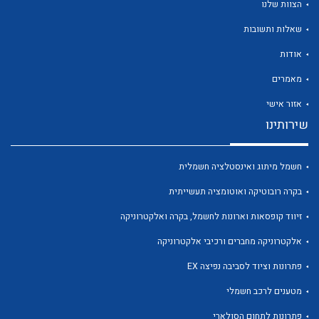
הצוות שלנו
שאלות ותשובות
אודות
מאמרים
לכל מוצרי היצרן
לכל מוצרי היצרן
אזור אישי
שירותינו
חשמל מיתוג ואינסטלציה חשמלית
בקרה רובוטיקה ואוטומציה תעשייתית
זיווד קופסאות וארונות לחשמל, בקרה ואלקטרוניקה
אלקטרוניקה מחברים ורכיבי אלקטרוניקה
לכל מוצרי היצרן
לכל מוצרי היצרן
פתרונות וציוד לסביבה נפיצה EX
מטענים לרכב חשמלי
פתרונות לתחום הסולארי