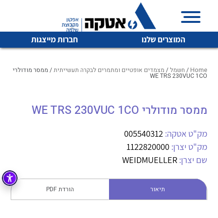
המוצרים שלנו
חברות מייצגות
Home
/
חשמל
/
מצמדים אופטיים ומתמרים לבקרה תעשייתית
/ ממסר מודולרי
WE TRS 230VUC 1CO
איכות | שרות | זמינות
ממסר מודולרי WE TRS 230VUC 1CO
לכל מוצרי היצרן
לכל מוצרי היצרן
אטקה בע”מ היא החברה הגדולה והמובילה בישראל בשיווק
מק"ט אטקה:
005540312
והפצה של מוצרי
מיתוג, בקרה , ואינסטלציה חשמלית ופעילה ב7 תחומים:
מק"ט יצרן:
1122820000
שם יצרן:
WEIDMUELLER
חשמל
מיתוג ואינסטלציה חשמלית
בקרה
רובוטיקה ואוטומציה תעשייתית
תיאור
הורדת PDF
לכל מוצרי היצרן
לכל מוצרי היצרן
זיווד
קופסאות וארונות לחשמל, בקרה ואלקטרוניקה