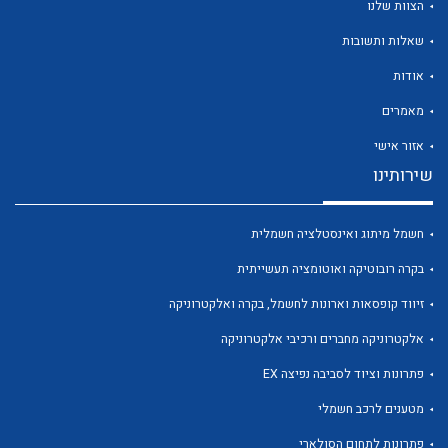
הצוות שלנו
שאלות ותשובות
אודות
מאמרים
לכל מוצרי היצרן
לכל מוצרי היצרן
אזור אישי
שירותינו
חשמל מיתוג ואינסטלציה חשמלית
בקרה רובוטיקה ואוטומציה תעשייתית
זיווד קופסאות וארונות לחשמל, בקרה ואלקטרוניקה
אלקטרוניקה מחברים ורכיבי אלקטרוניקה
לכל מוצרי היצרן
לכל מוצרי היצרן
פתרונות וציוד לסביבה נפיצה EX
מטענים לרכב חשמלי
פתרונות לתחום הסולארי