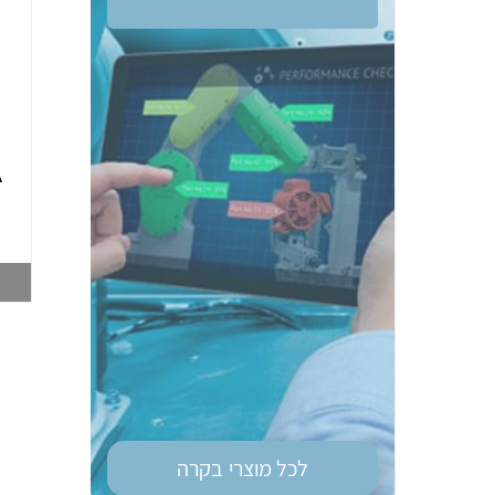
ממסר בטיחות OM
טיימר רב מיתחי גודל
G9SE-401 DC24
מאמ"ת OM H3DS-
A
ML 8MOD
003748212
003747028
צפייה במוצר
צפייה במוצר
לכל מוצרי
בקרה