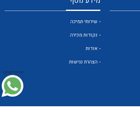
מידע נוסף
שנטים
שירותי תמיכה
נקודות מכירה
ממסרי זליגה
אודות
הצהרת נגישות
שירות לקוחות
צגי מתח ,זרם,תדירות ,וכו
אביזרים ל T7