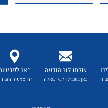
כבלי תקשורת ובקרה
כבלים גמישים
כבלים מיוחדים המיועדים
להתקנות במערכות הסולריות
נו
שלחו לנו הודעה
באו לפגישה
ציוד קוטר 22
בורך
כאן בשבילך לכל שאלה
רח' סמטת התבור 4
ציוד מודולרי