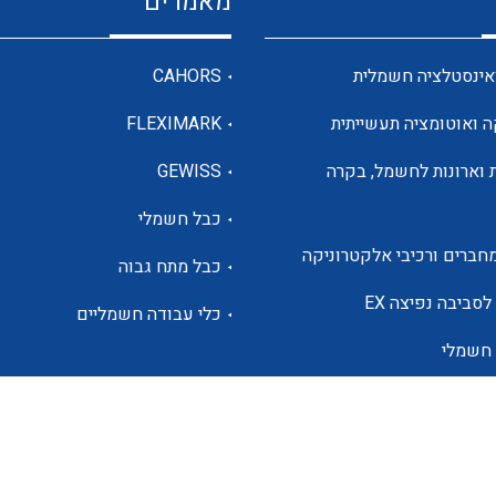
מאמרים
מדי מתח
אינסטלציה חשמלית
CAHORS
ה ואוטומציה תעשייתית
FLEXIMARK
רבי מודדים ומונים
 וארונות לחשמל, בקרה
GEWISS
כבל חשמלי
מתמרי זרם מתח תדר הספק
חברים ורכיבי אלקטרוניקה
כבל מתח גבוה
ותקשורת
לסביבה נפיצה EX
כלי עבודה חשמליים
 חשמלי
מחברים תעשייתיים – HDC
ם הסולארי