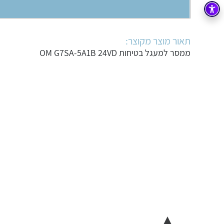
בקרה
רובוטיקה ואוטומציה תעשייתית
זיווד
קופסאות וארונות לחשמל, בקרה ואלקטרוניקה
תאור מוצר מקוצר:
ממסר למעגל בטיחות OM G7SA-5A1B 24VD
אלקטרוניקה
מחברים ורכיבי אלקטרוניקה
פתרונות וציוד לסביבה נפיצה EX
מטענים לרכב חשמלי
פתרונות לתחום הסולארי