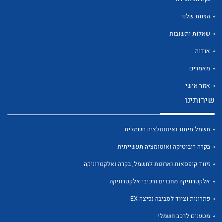
הצוות שלנו
שאלות ותשובות
אודות
לכל מוצרי היצרן
לכל מוצרי היצרן
מאמרים
אזור אישי
שירותינו
חשמל מיתוג ואינסטלציה חשמלית
בקרה רובוטיקה ואוטומציה תעשייתית
זיווד קופסאות וארונות לחשמל, בקרה ואלקטרוניקה
לכל מוצרי היצרן
לכל מוצרי היצרן
אלקטרוניקה מחברים ורכיבי אלקטרוניקה
פתרונות וציוד לסביבה נפיצה EX
מטענים לרכב חשמלי