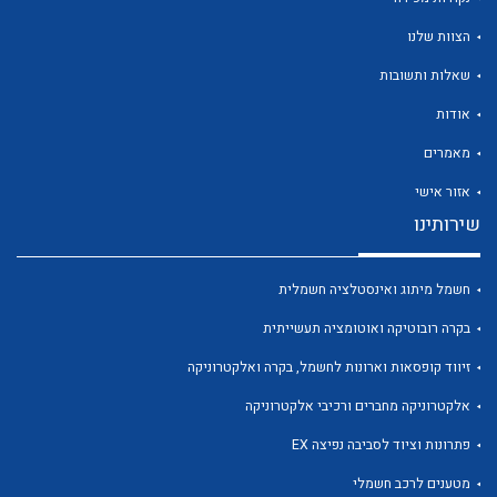
הצוות שלנו
שאלות ותשובות
אודות
לכל מוצרי היצרן
לכל מוצרי היצרן
מאמרים
אזור אישי
שירותינו
חשמל מיתוג ואינסטלציה חשמלית
בקרה רובוטיקה ואוטומציה תעשייתית
זיווד קופסאות וארונות לחשמל, בקרה ואלקטרוניקה
לכל מוצרי היצרן
לכל מוצרי היצרן
אלקטרוניקה מחברים ורכיבי אלקטרוניקה
פתרונות וציוד לסביבה נפיצה EX
מטענים לרכב חשמלי