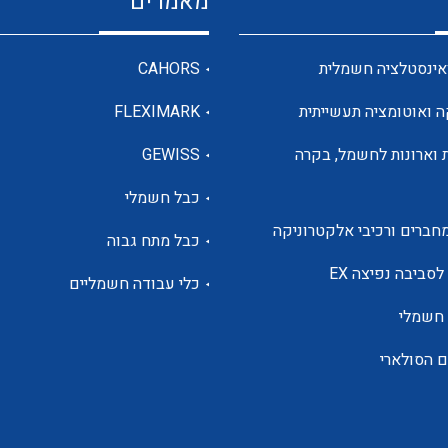
מאמרים
מדי מתח
אינסטלציה חשמלית
CAHORS
ה ואוטומציה תעשייתית
FLEXIMARK
רבי מודדים ומונים
 וארונות לחשמל, בקרה
GEWISS
כבל חשמלי
מתמרי זרם מתח תדר הספק
חברים ורכיבי אלקטרוניקה
כבל מתח גבוה
ותקשורת
לסביבה נפיצה EX
כלי עבודה חשמליים
 חשמלי
מחברים תעשייתיים – HDC
ם הסולארי