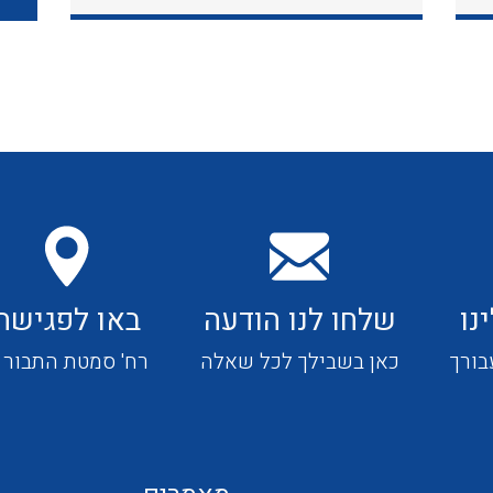
כבלי תקשורת ובקרה
כבלים גמישים
כבלים מיוחדים המיועדים
להתקנות במערכות הסולריות
נו
שלחו לנו הודעה
באו לפגישה
ציוד קוטר 22
בורך
כאן בשבילך לכל שאלה
רח' סמטת התבור 4
ציוד מודולרי