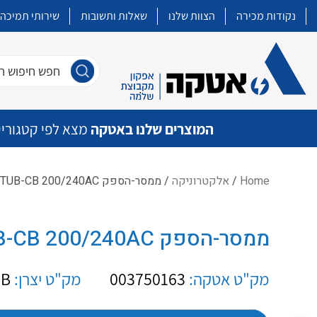
נקודות מכירה
הצוות שלנו
שאלות ותשובות
שירותי תמיכה
חפש חיפוש חו
המוצרים שלנו באטקה
מצא לפי קטגוריי
Home
/
אלקטרוניקה
/ ממסר-הספק OM G7L-1A-TUB-CB 200/240AC
איכות | שרות | זמינות
ממסר-הספק OM G7L-1A-TUB-CB 200/240AC
אטקה בע”מ היא החברה הגדולה והמובילה בישראל בשיווק והפצה של מוצרי
מיתוג, בקרה , ואינסטלציה חשמלית ופעילה ב7 תחומים:
מק"ט אטקה:
003750163
מק"ט יצרן:
6B
חשמל
מיתוג ואינסטלציה חשמלית