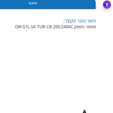
תיאור
בקרה
רובוטיקה ואוטומציה תעשייתית
זיווד
קופסאות וארונות לחשמל, בקרה ואלקטרוניקה
תאור מוצר מקוצר:
ממסר-הספק OM G7L-1A-TUB-CB 200/240AC
אלקטרוניקה
מחברים ורכיבי אלקטרוניקה
פתרונות וציוד לסביבה נפיצה EX
מטענים לרכב חשמלי
פתרונות לתחום הסולארי