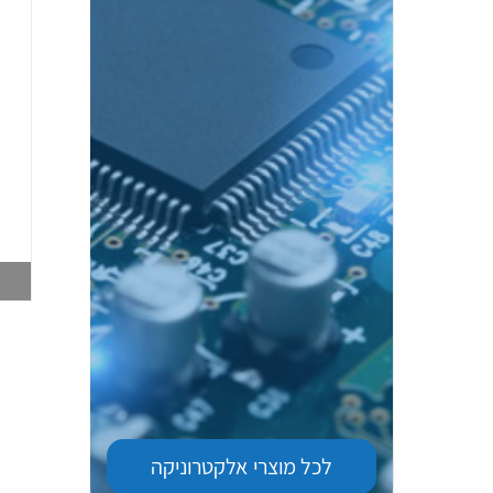
גשש לחץ OCB
מפסק גבול מנוף +
2SMPP-02 SMD
גלגלת OM SS-5GL2
003751020
003747563
צפייה במוצר
צפייה במוצר
לכל מוצרי
אלקטרוניקה