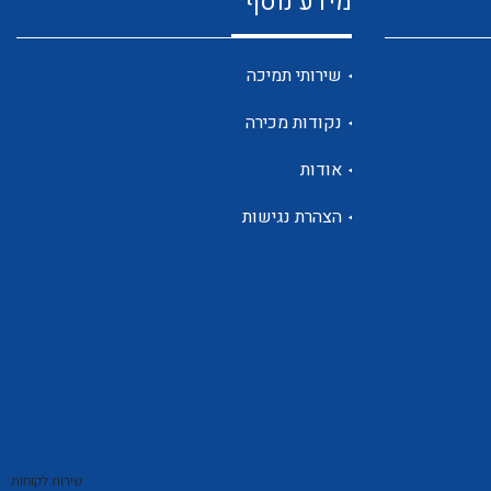
מידע נוסף
שנטים
שירותי תמיכה
נקודות מכירה
ממסרי זליגה
אודות
הצהרת נגישות
צגי מתח ,זרם,תדירות ,וכו
אביזרים ל T7
שירות לקוחות