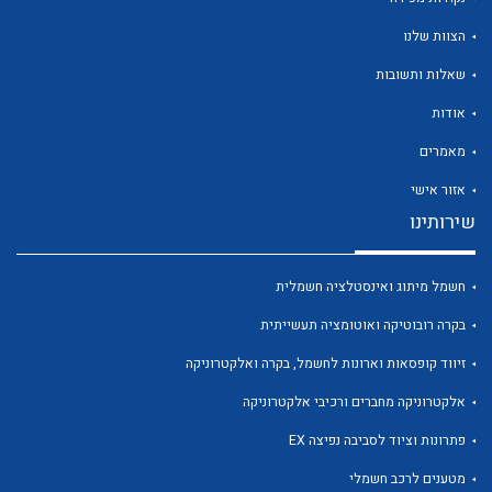
הצוות שלנו
שאלות ותשובות
אודות
לכל מוצרי היצרן
לכל מוצרי היצרן
מאמרים
אזור אישי
שירותינו
חשמל מיתוג ואינסטלציה חשמלית
בקרה רובוטיקה ואוטומציה תעשייתית
זיווד קופסאות וארונות לחשמל, בקרה ואלקטרוניקה
לכל מוצרי היצרן
לכל מוצרי היצרן
אלקטרוניקה מחברים ורכיבי אלקטרוניקה
פתרונות וציוד לסביבה נפיצה EX
מטענים לרכב חשמלי