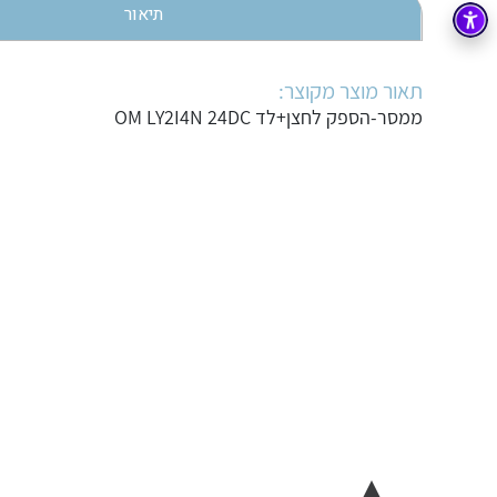
תיאור
בקרה
רובוטיקה ואוטומציה תעשייתית
זיווד
קופסאות וארונות לחשמל, בקרה ואלקטרוניקה
תאור מוצר מקוצר:
ממסר-הספק לחצן+לד OM LY2I4N 24DC
אלקטרוניקה
מחברים ורכיבי אלקטרוניקה
פתרונות וציוד לסביבה נפיצה EX
מטענים לרכב חשמלי
פתרונות לתחום הסולארי