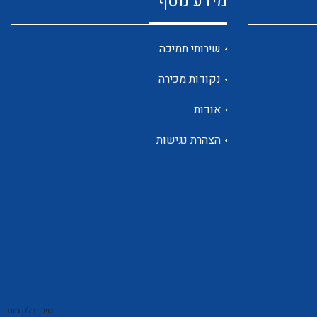
מידע נוסף
שנטים
שירותי תמיכה
נקודות מכירה
ממסרי זליגה
אודות
הצהרת נגישות
צגי מתח ,זרם,תדירות ,וכו
אביזרים ל T7
שירות לקוחות