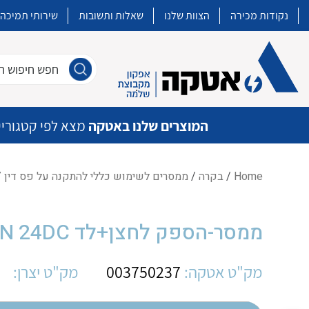
נקודות מכירה
הצוות שלנו
שאלות ותשובות
שירותי תמיכה
חפש חיפוש חו
המוצרים שלנו באטקה
מצא לפי קטגוריי
Home
/
בקרה
/
ממסרים לשימוש כללי להתקנה על פס דין
/ 
איכות | שרות | זמינות
ממסר-הספק לחצן+לד OM LY2I4N 24DC
אטקה בע”מ היא החברה הגדולה והמובילה בישראל בשיווק והפצה של מוצרי
מיתוג, בקרה , ואינסטלציה חשמלית ופעילה ב7 תחומים:
מק"ט אטקה:
003750237
מק"ט יצרן:
חשמל
מיתוג ואינסטלציה חשמלית