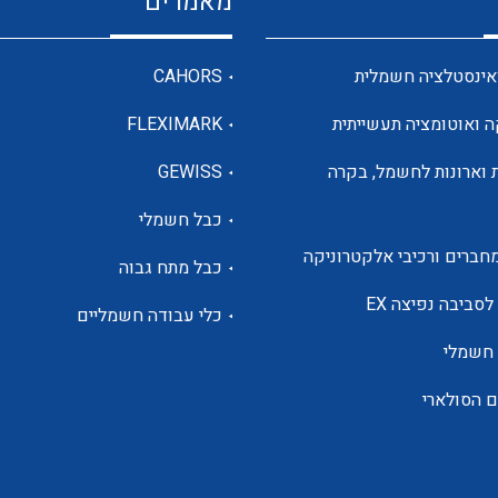
מאמרים
מדי מתח
אינסטלציה חשמלית
CAHORS
ה ואוטומציה תעשייתית
FLEXIMARK
רבי מודדים ומונים
 וארונות לחשמל, בקרה
GEWISS
כבל חשמלי
מתמרי זרם מתח תדר הספק
חברים ורכיבי אלקטרוניקה
כבל מתח גבוה
ותקשורת
לסביבה נפיצה EX
כלי עבודה חשמליים
 חשמלי
מחברים תעשייתיים – HDC
ם הסולארי