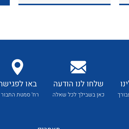
כבלי תקשורת ובקרה
כבלים גמישים
כבלים מיוחדים המיועדים
להתקנות במערכות הסולריות
נו
שלחו לנו הודעה
באו לפגישה
ציוד קוטר 22
בורך
כאן בשבילך לכל שאלה
רח' סמטת התבור 4
ציוד מודולרי