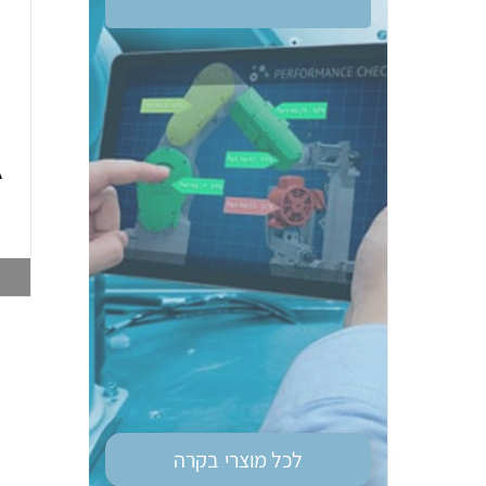
ממסר בטיחות OM
טיימר רב מיתחי גודל
G9SE-401 DC24
מאמ"ת OM H3DS-
A
ML 8MOD
003748212
003747028
צפייה במוצר
צפייה במוצר
לכל מוצרי
בקרה