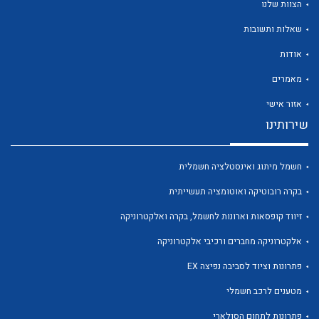
הצוות שלנו
שאלות ותשובות
אודות
מאמרים
לכל מוצרי היצרן
לכל מוצרי היצרן
אזור אישי
שירותינו
חשמל מיתוג ואינסטלציה חשמלית
בקרה רובוטיקה ואוטומציה תעשייתית
זיווד קופסאות וארונות לחשמל, בקרה ואלקטרוניקה
אלקטרוניקה מחברים ורכיבי אלקטרוניקה
לכל מוצרי היצרן
לכל מוצרי היצרן
פתרונות וציוד לסביבה נפיצה EX
מטענים לרכב חשמלי
פתרונות לתחום הסולארי