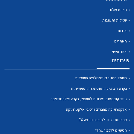
הצוות שלנו
שאלות ותשובות
אודות
לכל מוצרי היצרן
לכל מוצרי היצרן
מאמרים
אזור אישי
שירותינו
חשמל מיתוג ואינסטלציה חשמלית
בקרה רובוטיקה ואוטומציה תעשייתית
זיווד קופסאות וארונות לחשמל, בקרה ואלקטרוניקה
לכל מוצרי היצרן
לכל מוצרי היצרן
אלקטרוניקה מחברים ורכיבי אלקטרוניקה
פתרונות וציוד לסביבה נפיצה EX
מטענים לרכב חשמלי