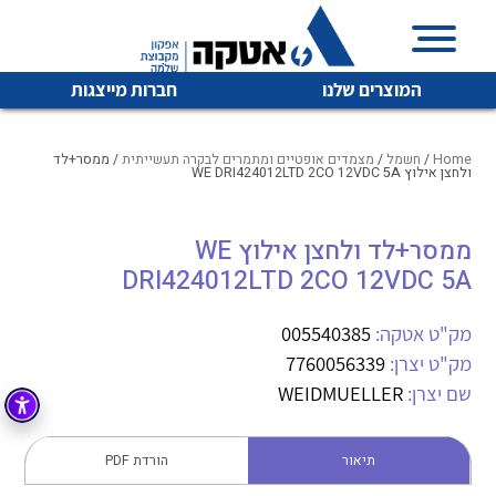
המוצרים שלנו
חברות מייצגות
Home
/
חשמל
/
מצמדים אופטיים ומתמרים לבקרה תעשייתית
/ ממסר+לד
ולחצן אילוץ WE DRI424012LTD 2CO 12VDC 5A
איכות | שרות | זמינות
ממסר+לד ולחצן אילוץ WE
לכל מוצרי היצרן
לכל מוצרי היצרן
DRI424012LTD 2CO 12VDC 5A
אטקה בע”מ היא החברה הגדולה והמובילה בישראל בשיווק
והפצה של מוצרי
מיתוג, בקרה , ואינסטלציה חשמלית ופעילה ב7 תחומים:
מק"ט אטקה:
005540385
מק"ט יצרן:
7760056339
חשמל
מיתוג ואינסטלציה חשמלית
שם יצרן:
WEIDMUELLER
בקרה
רובוטיקה ואוטומציה תעשייתית
לכל מוצרי היצרן
לכל מוצרי היצרן
זיווד
תיאור
הורדת PDF
קופסאות וארונות לחשמל, בקרה ואלקטרוניקה