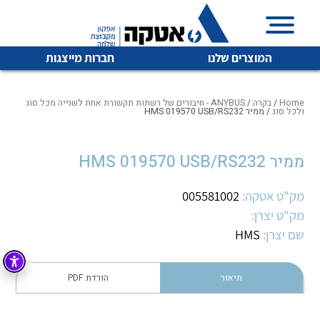
המוצרים שלנו
חברות מייצגות
Home
/
בקרה
/
ANYBUS - חיבורים של רשתות תקשורת אחת לשנייה מכל סוג
ולכל סוג
/ ממיר HMS 019570 USB/RS232
איכות | שרות | זמינות
ממיר HMS 019570 USB/RS232
לכל מוצרי היצרן
לכל מוצרי היצרן
אטקה בע”מ היא החברה הגדולה והמובילה בישראל בשיווק
מק"ט אטקה:
005581002
והפצה של מוצרי
מיתוג, בקרה , ואינסטלציה חשמלית ופעילה ב7 תחומים:
מק"ט יצרן:
שם יצרן:
HMS
חשמל
מיתוג ואינסטלציה חשמלית
בקרה
רובוטיקה ואוטומציה תעשייתית
תיאור
הורדת PDF
לכל מוצרי היצרן
לכל מוצרי היצרן
זיווד
קופסאות וארונות לחשמל, בקרה ואלקטרוניקה