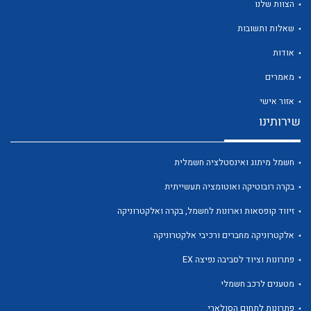
הצוות שלנו
שאלות ותשובות
אודות
מאמרים
לכל מוצרי היצרן
לכל מוצרי היצרן
אזור אישי
שירותינו
חשמל מיתוג ואינסטלציה חשמלית
בקרה רובוטיקה ואוטומציה תעשייתית
זיווד קופסאות וארונות לחשמל, בקרה ואלקטרוניקה
אלקטרוניקה מחברים ורכיבי אלקטרוניקה
לכל מוצרי היצרן
לכל מוצרי היצרן
פתרונות וציוד לסביבה נפיצה EX
מטענים לרכב חשמלי
פתרונות לתחום הסולארי