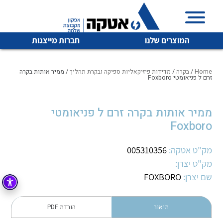
המוצרים שלנו
חברות מייצגות
Home
/
בקרה
/
מדידות פיזיקאליות ספיקה ובקרת תהליך
/ ממיר אותות בקרה
זרם ל פניאומטי Foxboro
איכות | שרות | זמינות
ממיר אותות בקרה זרם ל פניאומטי
לכל מוצרי היצרן
לכל מוצרי היצרן
Foxboro
אטקה בע”מ היא החברה הגדולה והמובילה בישראל בשיווק
והפצה של מוצרי
מיתוג, בקרה , ואינסטלציה חשמלית ופעילה ב7 תחומים:
מק"ט אטקה:
005310356
מק"ט יצרן:
חשמל
מיתוג ואינסטלציה חשמלית
שם יצרן:
FOXBORO
בקרה
רובוטיקה ואוטומציה תעשייתית
לכל מוצרי היצרן
לכל מוצרי היצרן
זיווד
תיאור
הורדת PDF
קופסאות וארונות לחשמל, בקרה ואלקטרוניקה