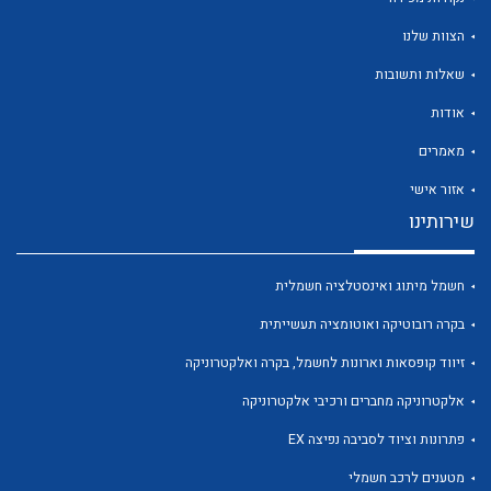
הצוות שלנו
שאלות ותשובות
אודות
לכל מוצרי היצרן
לכל מוצרי היצרן
מאמרים
אזור אישי
שירותינו
חשמל מיתוג ואינסטלציה חשמלית
בקרה רובוטיקה ואוטומציה תעשייתית
זיווד קופסאות וארונות לחשמל, בקרה ואלקטרוניקה
לכל מוצרי היצרן
לכל מוצרי היצרן
אלקטרוניקה מחברים ורכיבי אלקטרוניקה
פתרונות וציוד לסביבה נפיצה EX
מטענים לרכב חשמלי