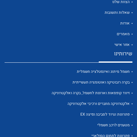
הצוות שלנו
שאלות ותשובות
אודות
מאמרים
לכל מוצרי היצרן
לכל מוצרי היצרן
אזור אישי
שירותינו
חשמל מיתוג ואינסטלציה חשמלית
בקרה רובוטיקה ואוטומציה תעשייתית
זיווד קופסאות וארונות לחשמל, בקרה ואלקטרוניקה
אלקטרוניקה מחברים ורכיבי אלקטרוניקה
לכל מוצרי היצרן
לכל מוצרי היצרן
פתרונות וציוד לסביבה נפיצה EX
מטענים לרכב חשמלי
פתרונות לתחום הסולארי