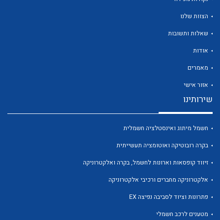
הצוות שלנו
שאלות ותשובות
אודות
לכל מוצרי היצרן
לכל מוצרי היצרן
מאמרים
אזור אישי
שירותינו
חשמל מיתוג ואינסטלציה חשמלית
בקרה רובוטיקה ואוטומציה תעשייתית
זיווד קופסאות וארונות לחשמל, בקרה ואלקטרוניקה
לכל מוצרי היצרן
לכל מוצרי היצרן
אלקטרוניקה מחברים ורכיבי אלקטרוניקה
פתרונות וציוד לסביבה נפיצה EX
מטענים לרכב חשמלי