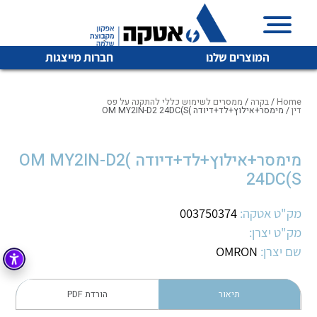
המוצרים שלנו
חברות מייצגות
Home
/
בקרה
/
ממסרים לשימוש כללי להתקנה על פס
דין
/ מימסר+אילוץ+לד+דיודה )OM MY2IN-D2 24DC(S
איכות | שרות | זמינות
מימסר+אילוץ+לד+דיודה )OM MY2IN-D2
לכל מוצרי היצרן
לכל מוצרי היצרן
24DC(S
אטקה בע”מ היא החברה הגדולה והמובילה בישראל בשיווק
והפצה של מוצרי
מיתוג, בקרה , ואינסטלציה חשמלית ופעילה ב7 תחומים:
מק"ט אטקה:
003750374
מק"ט יצרן:
חשמל
מיתוג ואינסטלציה חשמלית
שם יצרן:
OMRON
בקרה
רובוטיקה ואוטומציה תעשייתית
לכל מוצרי היצרן
לכל מוצרי היצרן
זיווד
תיאור
הורדת PDF
קופסאות וארונות לחשמל, בקרה ואלקטרוניקה