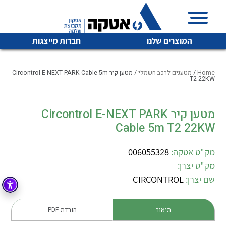
המוצרים שלנו
חברות מייצגות
Home
/
מטענים לרכב חשמלי
/ מטען קיר Circontrol E-NEXT PARK Cable 5m
T2 22KW
איכות | שרות | זמינות
מטען קיר Circontrol E-NEXT PARK
לכל מוצרי היצרן
לכל מוצרי היצרן
Cable 5m T2 22KW
אטקה בע”מ היא החברה הגדולה והמובילה בישראל בשיווק
והפצה של מוצרי
מיתוג, בקרה , ואינסטלציה חשמלית ופעילה ב7 תחומים:
מק"ט אטקה:
006055328
מק"ט יצרן:
חשמל
מיתוג ואינסטלציה חשמלית
שם יצרן:
CIRCONTROL
בקרה
רובוטיקה ואוטומציה תעשייתית
לכל מוצרי היצרן
לכל מוצרי היצרן
זיווד
תיאור
הורדת PDF
קופסאות וארונות לחשמל, בקרה ואלקטרוניקה