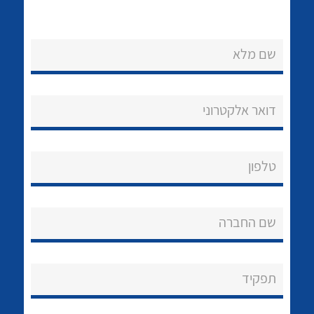
שם מלא
דואר אלקטרוני
נקודות מכירה
לכל מוצרי היצרן
לכל מוצרי היצרן
הצוות שלנו
טלפון
שאלות ותשובות
שם החברה
שירותי תמיכה
אודות
תפקיד
About Ateka Ltd.