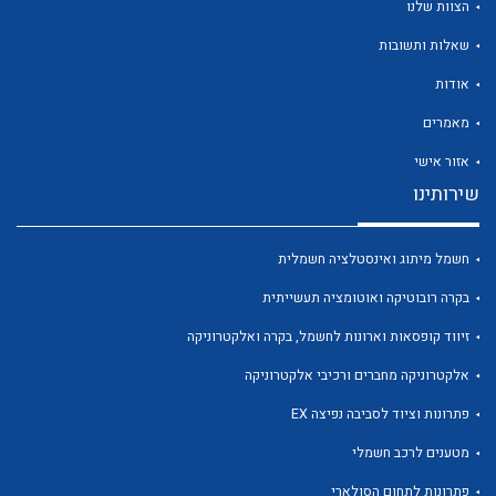
הצוות שלנו
שאלות ותשובות
אודות
מאמרים
לכל מוצרי היצרן
לכל מוצרי היצרן
אזור אישי
שירותינו
חשמל מיתוג ואינסטלציה חשמלית
בקרה רובוטיקה ואוטומציה תעשייתית
זיווד קופסאות וארונות לחשמל, בקרה ואלקטרוניקה
אלקטרוניקה מחברים ורכיבי אלקטרוניקה
לכל מוצרי היצרן
לכל מוצרי היצרן
פתרונות וציוד לסביבה נפיצה EX
מטענים לרכב חשמלי
פתרונות לתחום הסולארי