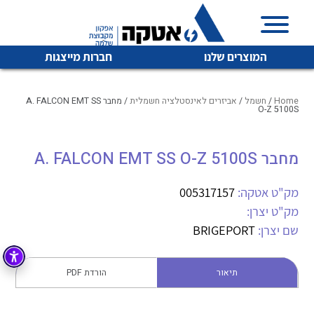
המוצרים שלנו
חברות מייצגות
Home
/
חשמל
/
אביזרים לאינסטלציה חשמלית
/ מחבר A. FALCON EMT SS
O-Z 5100S
איכות | שרות | זמינות
מחבר A. FALCON EMT SS O-Z 5100S
לכל מוצרי היצרן
לכל מוצרי היצרן
אטקה בע”מ היא החברה הגדולה והמובילה בישראל בשיווק
מק"ט אטקה:
005317157
והפצה של מוצרי
מיתוג, בקרה , ואינסטלציה חשמלית ופעילה ב7 תחומים:
מק"ט יצרן:
שם יצרן:
BRIGEPORT
חשמל
מיתוג ואינסטלציה חשמלית
בקרה
רובוטיקה ואוטומציה תעשייתית
תיאור
הורדת PDF
לכל מוצרי היצרן
לכל מוצרי היצרן
זיווד
קופסאות וארונות לחשמל, בקרה ואלקטרוניקה