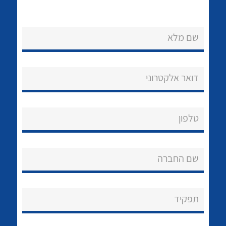
שם מלא
דואר אלקטרוני
נקודות מכירה
לכל מוצרי היצרן
לכל מוצרי היצרן
הצוות שלנו
טלפון
שאלות ותשובות
שם החברה
שירותי תמיכה
אודות
תפקיד
About Ateka Ltd.