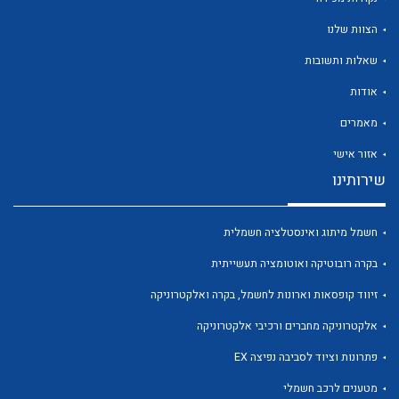
הצוות שלנו
שאלות ותשובות
אודות
לכל מוצרי היצרן
לכל מוצרי היצרן
מאמרים
אזור אישי
שירותינו
חשמל מיתוג ואינסטלציה חשמלית
בקרה רובוטיקה ואוטומציה תעשייתית
זיווד קופסאות וארונות לחשמל, בקרה ואלקטרוניקה
לכל מוצרי היצרן
לכל מוצרי היצרן
אלקטרוניקה מחברים ורכיבי אלקטרוניקה
פתרונות וציוד לסביבה נפיצה EX
מטענים לרכב חשמלי