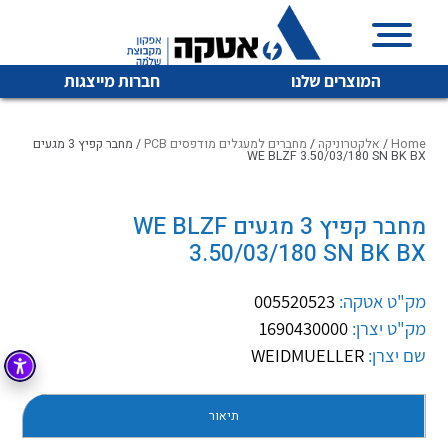
המוצרים שלנו
חברות מייצגות
Home
/
אלקטרוניקה
/
מחברים למעגלים מודפסים PCB
/ מחבר קפיץ 3 מגעים
WE BLZF 3.50/03/180 SN BK BX
איכות | שרות | זמינות
מחבר קפיץ 3 מגעים WE BLZF
לכל מוצרי היצרן
לכל מוצרי היצרן
3.50/03/180 SN BK BX
אטקה בע”מ היא החברה הגדולה והמובילה בישראל בשיווק
והפצה של מוצרי
מיתוג, בקרה , ואינסטלציה חשמלית ופעילה ב7 תחומים:
מק"ט אטקה:
005520523
מק"ט יצרן:
1690430000
חשמל
מיתוג ואינסטלציה חשמלית
שם יצרן:
WEIDMUELLER
בקרה
רובוטיקה ואוטומציה תעשייתית
לכל מוצרי היצרן
לכל מוצרי היצרן
זיווד
תיאור
קופסאות וארונות לחשמל, בקרה ואלקטרוניקה