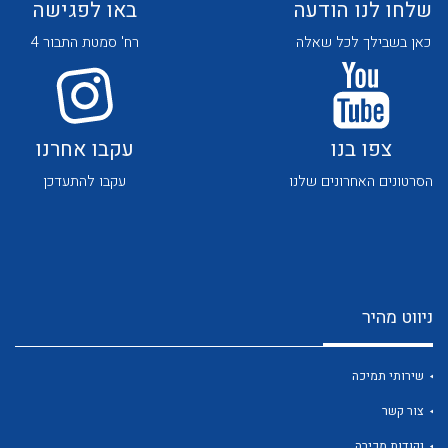
שלחו לנו הודעה
באו לפגישה
כאן בשבילך לכל שאלה
רח' סמטת התבור 4
צפו בנו
עקבו אחרנו
לכל מוצרי היצרן
לכל מוצרי היצרן
הסרטונים האחרונים שלנו
עקבו להתעדכן
ניווט מהיר
לכל מוצרי היצרן
לכל מוצרי היצרן
שירותי תמיכה
צור קשר
נקודות מכירה