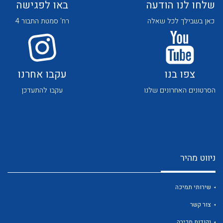
שלחו לנו הודעה
באו לפגישה
כאן בשבילך לכל שאלה
רח' סמטת התבור 4
צפו בנו
עקבו אחרנו
לכל מוצרי היצרן
לכל מוצרי היצרן
הסרטונים האחרונים שלנו
עקבו להתעדכן
ניווט מהיר
לכל מוצרי היצרן
לכל מוצרי היצרן
שירותי תמיכה
צור קשר
נקודות מכירה