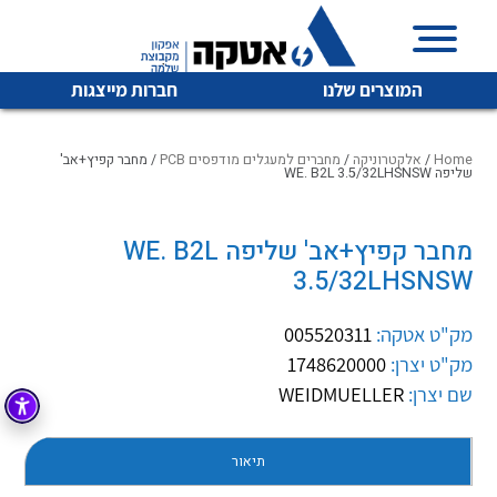
המוצרים שלנו
חברות מייצגות
Home
/
אלקטרוניקה
/
מחברים למעגלים מודפסים PCB
/ מחבר קפיץ+אב'
שליפה WE. B2L 3.5/32LHSNSW
איכות | שרות | זמינות
מחבר קפיץ+אב' שליפה WE. B2L
לכל מוצרי היצרן
לכל מוצרי היצרן
3.5/32LHSNSW
אטקה בע”מ היא החברה הגדולה והמובילה בישראל בשיווק
והפצה של מוצרי
מיתוג, בקרה , ואינסטלציה חשמלית ופעילה ב7 תחומים:
מק"ט אטקה:
005520311
מק"ט יצרן:
1748620000
חשמל
מיתוג ואינסטלציה חשמלית
שם יצרן:
WEIDMUELLER
בקרה
רובוטיקה ואוטומציה תעשייתית
לכל מוצרי היצרן
לכל מוצרי היצרן
זיווד
תיאור
קופסאות וארונות לחשמל, בקרה ואלקטרוניקה