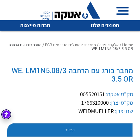
המוצרים שלנו
חברות מייצגות
Home
/
אלקטרוניקה
/
מחברים למעגלים מודפסים PCB
/ מחבר בורג עם הרחבה
WE. LM1N5.08/3 3.5 OR
איכות | שרות | זמינות
מחבר בורג עם הרחבה WE. LM1N5.08/3
לכל מוצרי היצרן
לכל מוצרי היצרן
3.5 OR
אטקה בע”מ היא החברה הגדולה והמובילה בישראל בשיווק
והפצה של מוצרי
מיתוג, בקרה , ואינסטלציה חשמלית ופעילה ב7 תחומים:
מק"ט אטקה:
005520151
מק"ט יצרן:
1766310000
חשמל
מיתוג ואינסטלציה חשמלית
שם יצרן:
WEIDMUELLER
בקרה
רובוטיקה ואוטומציה תעשייתית
לכל מוצרי היצרן
לכל מוצרי היצרן
זיווד
תיאור
קופסאות וארונות לחשמל, בקרה ואלקטרוניקה