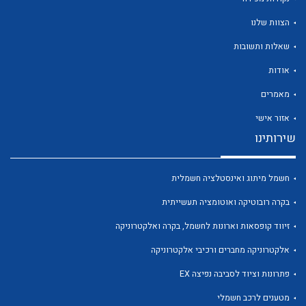
הצוות שלנו
שאלות ותשובות
אודות
לכל מוצרי היצרן
לכל מוצרי היצרן
מאמרים
אזור אישי
שירותינו
חשמל מיתוג ואינסטלציה חשמלית
בקרה רובוטיקה ואוטומציה תעשייתית
זיווד קופסאות וארונות לחשמל, בקרה ואלקטרוניקה
לכל מוצרי היצרן
לכל מוצרי היצרן
אלקטרוניקה מחברים ורכיבי אלקטרוניקה
פתרונות וציוד לסביבה נפיצה EX
מטענים לרכב חשמלי