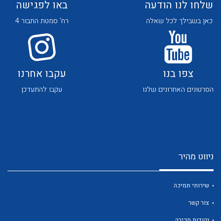
שלחו לנו הודעה
באו לפגישה
כאן בשבילך לכל שאלה
רח' סמטת התבור 4
צפו בנו
עקבו אחרנו
לכל מוצרי היצרן
לכל מוצרי היצרן
הסרטונים האחרונים שלנו
עקבו להתעדכן
ניווט מהיר
לכל מוצרי היצרן
לכל מוצרי היצרן
שירותי תמיכה
צור קשר
נקודות מכירה