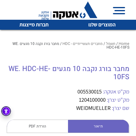
המוצרים שלנו
חברות מייצגות
Home
/
חשמל
/
מחברים תעשייתיים - HDC
/ מחבר בורג נקבה 10 מגעים WE.
HDC-HE-10FS
איכות | שרות | זמינות
מחבר בורג נקבה 10 מגעים WE. HDC-HE-
לכל מוצרי היצרן
לכל מוצרי היצרן
10FS
אטקה בע”מ היא החברה הגדולה והמובילה בישראל בשיווק
והפצה של מוצרי
מיתוג, בקרה , ואינסטלציה חשמלית ופעילה ב7 תחומים:
מק"ט אטקה:
005530015
מק"ט יצרן:
1204100000
חשמל
מיתוג ואינסטלציה חשמלית
שם יצרן:
WEIDMUELLER
בקרה
רובוטיקה ואוטומציה תעשייתית
לכל מוצרי היצרן
לכל מוצרי היצרן
זיווד
תיאור
הורדת PDF
קופסאות וארונות לחשמל, בקרה ואלקטרוניקה