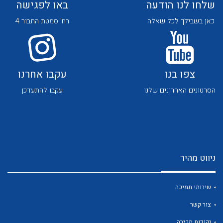
שלחו לנו הודעה
באו לפגישה
כאן בשבילך לכל שאלה
רח' סמטת התבור 4
צפו בנו
עקבו אחרנו
לכל מוצרי היצרן
לכל מוצרי היצרן
הסרטונים האחרונים שלנו
עקבו להתעדכן
ניווט מהיר
לכל מוצרי היצרן
לכל מוצרי היצרן
שירותי תמיכה
צור קשר
נקודות מכירה