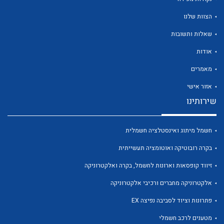
הצוות שלנו
שאלות ותשובות
אודות
לכל מוצרי היצרן
לכל מוצרי היצרן
מאמרים
אזור אישי
שירותינו
חשמל מיתוג ואינסטלציה חשמלית
בקרה רובוטיקה ואוטומציה תעשייתית
זיווד קופסאות וארונות לחשמל, בקרה ואלקטרוניקה
לכל מוצרי היצרן
לכל מוצרי היצרן
אלקטרוניקה מחברים ורכיבי אלקטרוניקה
פתרונות וציוד לסביבה נפיצה EX
מטענים לרכב חשמלי