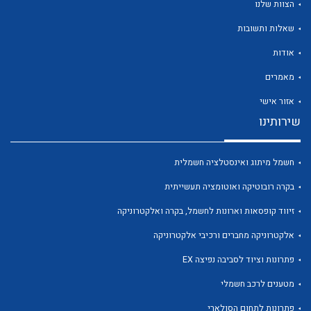
הצוות שלנו
שאלות ותשובות
אודות
מאמרים
לכל מוצרי היצרן
לכל מוצרי היצרן
אזור אישי
שירותינו
חשמל מיתוג ואינסטלציה חשמלית
בקרה רובוטיקה ואוטומציה תעשייתית
זיווד קופסאות וארונות לחשמל, בקרה ואלקטרוניקה
אלקטרוניקה מחברים ורכיבי אלקטרוניקה
לכל מוצרי היצרן
לכל מוצרי היצרן
פתרונות וציוד לסביבה נפיצה EX
מטענים לרכב חשמלי
פתרונות לתחום הסולארי