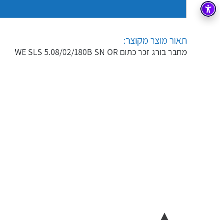
בקרה
רובוטיקה ואוטומציה תעשייתית
זיווד
קופסאות וארונות לחשמל, בקרה ואלקטרוניקה
תאור מוצר מקוצר:
מחבר בורג זכר כתום WE SLS 5.08/02/180B SN OR
אלקטרוניקה
מחברים ורכיבי אלקטרוניקה
פתרונות וציוד לסביבה נפיצה EX
מטענים לרכב חשמלי
פתרונות לתחום הסולארי