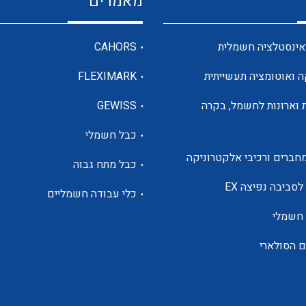
מאמרים
מדי מתח
אינסטלציה חשמלית
CAHORS
ה ואוטומציה תעשייתית
FLEXIMARK
רבי מודדים ומונים
 וארונות לחשמל, בקרה
GEWISS
כבל חשמלי
מתמרי זרם מתח תדר הספק
חברים ורכיבי אלקטרוניקה
כבל מתח גבוה
ותקשורת
לסביבה נפיצה EX
כלי עבודה חשמליים
 חשמלי
מחברים תעשייתיים – HDC
ם הסולארי