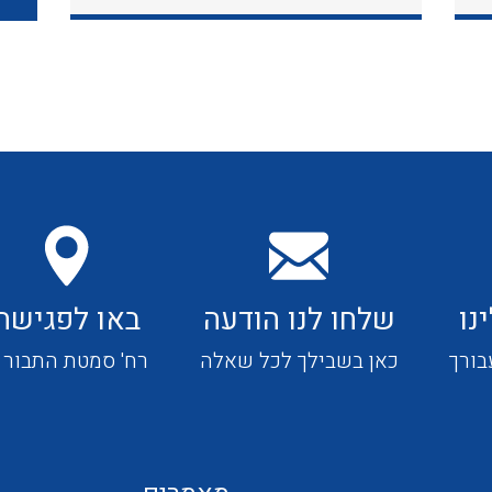
כבלי תקשורת ובקרה
כבלים גמישים
כבלים מיוחדים המיועדים
להתקנות במערכות הסולריות
נו
שלחו לנו הודעה
באו לפגישה
ציוד קוטר 22
בורך
כאן בשבילך לכל שאלה
רח' סמטת התבור 4
ציוד מודולרי