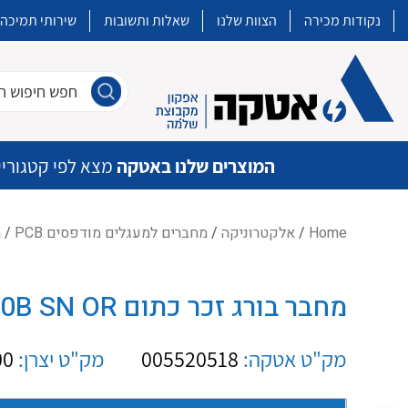
נקודות מכירה
הצוות שלנו
שאלות ותשובות
שירותי תמיכה
חפש חיפוש חו
המוצרים שלנו באטקה
מצא לפי קטגוריי
Home
/
אלקטרוניקה
/
מחברים למעגלים מודפסים PCB
/ מחב
איכות | שרות | זמינות
מחבר בורג זכר כתום WE SLS 5.08/02/180B SN OR
אטקה בע”מ היא החברה הגדולה והמובילה בישראל בשיווק והפצה של מוצרי
מיתוג, בקרה , ואינסטלציה חשמלית ופעילה ב7 תחומים:
מק"ט אטקה:
005520518
מק"ט יצרן:
00
חשמל
מיתוג ואינסטלציה חשמלית