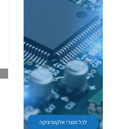
גשש לחץ OCB
מפסק גבול מנוף +
2SMPP-02 SMD
גלגלת OM SS-5GL2
003751020
003747563
צפייה במוצר
צפייה במוצר
לכל מוצרי
אלקטרוניקה