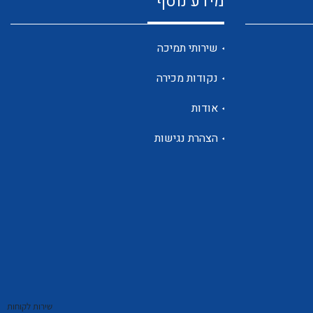
מידע נוסף
שנטים
שירותי תמיכה
נקודות מכירה
ממסרי זליגה
אודות
הצהרת נגישות
צגי מתח ,זרם,תדירות ,וכו
אביזרים ל T7
שירות לקוחות