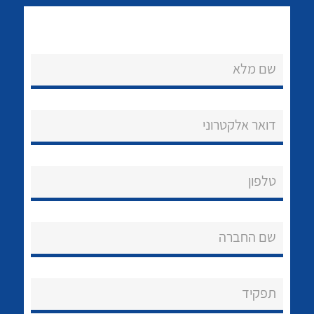
שם מלא
דואר אלקטרוני
נקודות מכירה
לכל מוצרי היצרן
לכל מוצרי היצרן
הצוות שלנו
טלפון
שאלות ותשובות
שירותי תמיכה
שם החברה
אודות
תפקיד
About Ateka Ltd.