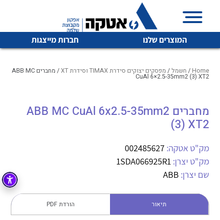
המוצרים שלנו
חברות מייצגות
Home
/
חשמל
/
מפסקים יצוקים סידרת TIMAX וסידרת XT
/ מחברים ABB MC
CuAl 6×2.5-35mm2 (3) XT2
איכות | שרות | זמינות
מחברים ABB MC CuAl 6x2.5-35mm2
לכל מוצרי היצרן
לכל מוצרי היצרן
(3) XT2
אטקה בע”מ היא החברה הגדולה והמובילה בישראל בשיווק
והפצה של מוצרי
מיתוג, בקרה , ואינסטלציה חשמלית ופעילה ב7 תחומים:
מק"ט אטקה:
002485627
מק"ט יצרן:
1SDA066925R1
חשמל
מיתוג ואינסטלציה חשמלית
שם יצרן:
ABB
בקרה
רובוטיקה ואוטומציה תעשייתית
לכל מוצרי היצרן
לכל מוצרי היצרן
זיווד
תיאור
הורדת PDF
קופסאות וארונות לחשמל, בקרה ואלקטרוניקה