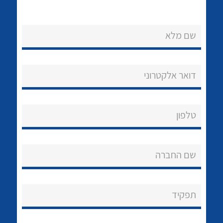
שם מלא
דואר אלקטרוני
נקודות מכירה
הצוות שלנו
לכל מוצרי היצרן
לכל מוצרי היצרן
טלפון
שאלות ותשובות
שם החברה
שירותי תמיכה
אודות
תפקיד
About Ateka Ltd.