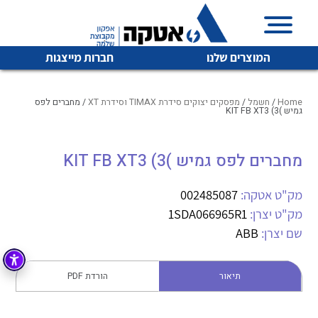
המוצרים שלנו
חברות מייצגות
Home
/
חשמל
/
מפסקים יצוקים סידרת TIMAX וסידרת XT
/ מחברים לפס
גמיש )KIT FB XT3 (3
איכות | שרות | זמינות
מחברים לפס גמיש )KIT FB XT3 (3
לכל מוצרי היצרן
לכל מוצרי היצרן
אטקה בע”מ היא החברה הגדולה והמובילה בישראל בשיווק
מק"ט אטקה:
002485087
והפצה של מוצרי
מיתוג, בקרה , ואינסטלציה חשמלית ופעילה ב7 תחומים:
מק"ט יצרן:
1SDA066965R1
שם יצרן:
ABB
חשמל
מיתוג ואינסטלציה חשמלית
בקרה
רובוטיקה ואוטומציה תעשייתית
תיאור
הורדת PDF
לכל מוצרי היצרן
לכל מוצרי היצרן
זיווד
קופסאות וארונות לחשמל, בקרה ואלקטרוניקה