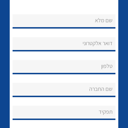
שם מלא
דואר אלקטרוני
נקודות מכירה
הצוות שלנו
לכל מוצרי היצרן
לכל מוצרי היצרן
טלפון
שאלות ותשובות
שם החברה
שירותי תמיכה
אודות
תפקיד
About Ateka Ltd.