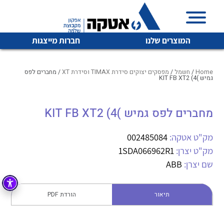
המוצרים שלנו
חברות מייצגות
Home
/
חשמל
/
מפסקים יצוקים סידרת TIMAX וסידרת XT
/ מחברים לפס
גמיש )KIT FB XT2 (4
איכות | שרות | זמינות
מחברים לפס גמיש )KIT FB XT2 (4
לכל מוצרי היצרן
לכל מוצרי היצרן
אטקה בע”מ היא החברה הגדולה והמובילה בישראל בשיווק
מק"ט אטקה:
002485084
והפצה של מוצרי
מיתוג, בקרה , ואינסטלציה חשמלית ופעילה ב7 תחומים:
מק"ט יצרן:
1SDA066962R1
שם יצרן:
ABB
חשמל
מיתוג ואינסטלציה חשמלית
בקרה
רובוטיקה ואוטומציה תעשייתית
תיאור
הורדת PDF
לכל מוצרי היצרן
לכל מוצרי היצרן
זיווד
קופסאות וארונות לחשמל, בקרה ואלקטרוניקה